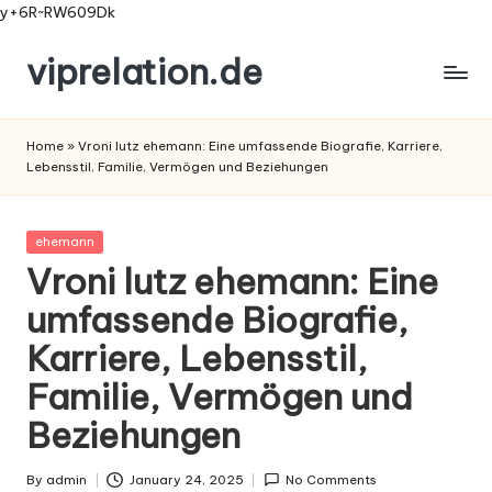
y+6R~RW609Dk
viprelation.de
Skip
to
content
Home
»
Vroni lutz ehemann: Eine umfassende Biografie, Karriere,
Lebensstil, Familie, Vermögen und Beziehungen
Posted
ehemann
in
Vroni lutz ehemann: Eine
umfassende Biografie,
Karriere, Lebensstil,
Familie, Vermögen und
Beziehungen
By
admin
January 24, 2025
No Comments
Posted