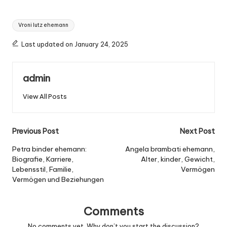
Tags:
Vroni lutz ehemann
Last updated on January 24, 2025
admin
View All Posts
Post
Previous Post
Next Post
navigation
Petra binder ehemann:
Angela brambati ehemann,
Biografie, Karriere,
Alter, kinder, Gewicht,
Lebensstil, Familie,
Vermögen
Vermögen und Beziehungen​
Comments
No comments yet. Why don’t you start the discussion?