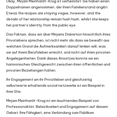
Okay, Mirjam Meinhardt-Krug ist verheiratet. Sie haben einen
Doppelnamen angenommen, der ihren Familienstand angibt.
Etwas the recipes are staying vague, however, and the
details of her relationship remain hush hush, whilst she keeps
her partner’s identity from the public eye.
Das Faktum, dass wir über Mirjams Diskretion hinsichtlich ihres
Privatebens sprechen, ist nicht mehr als dass sie bewußt aus
welchem Grund die Aufmerksamkeit darauf lenken will, was
sie auf ihrem Berufsleben erreicht, und nicht auf ihren privaten
Angelegenheiten. Dank dieses Ansatzes konnte sie ein
harmonisches Gleichgewicht zwischen ihren öffentlichen und
privaten Beziehungen halten.
Ihr Engagement um ihr Privatleben und gleichzeitig
selbstwerte erhaltende social netzwerke ist ein Beispiel in
ihrer Ehe.
Mirjam Meinhardt-Krug ist ein leuchtendes Beispiel von
Professionalität, Belastbarkeit und Engagement auf diesem
Gebiet. Ihre Fähigkeit, eine Verbindung zum Publikum