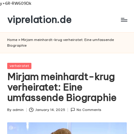
y+6R~RW609Dk
viprelation.de
Skip
to
content
Home
»
Mirjam meinhardt-krug verheiratet: Eine umfassende
Biographie
Posted
verheiratet
in
Mirjam meinhardt-krug
verheiratet: Eine
umfassende Biographie
By
admin
January 14, 2025
No Comments
Posted
by