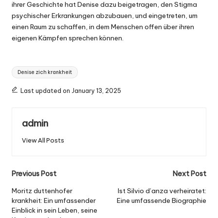
ihrer Geschichte hat Denise dazu beigetragen, den Stigma
psychischer Erkrankungen abzubauen, und eingetreten, um
einen Raum zu schaffen, in dem Menschen offen über ihren
eigenen Kämpfen sprechen können.
Tags:
Denise zich krankheit
Last updated on January 13, 2025
admin
View All Posts
Post
Previous Post
Next Post
navigation
Moritz duttenhofer
Ist Silvio d’anza verheiratet:
krankheit: Ein umfassender
Eine umfassende Biographie
Einblick in sein Leben, seine