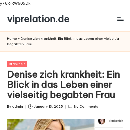
y+6R~RW609Dk
viprelation.de
Skip
to
content
Home
»
Denise zich krankheit: Ein Blick in das Leben einer vielseitig
begabten Frau
Posted
krankheit
in
Denise zich krankheit: Ein
Blick in das Leben einer
vielseitig begabten Frau
By
admin
January 13, 2025
No Comments
Posted
by