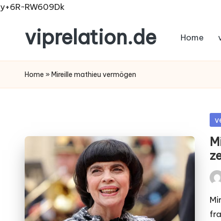
y+6R~RW609Dk
viprelation.de
Home
Skip
to
content
Home
»
Mireille mathieu vermögen
Po
v
in
M
ze
Pos
by
Mi
fr