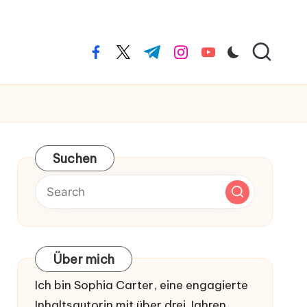
facebook.com
twitter.com
t.me
instagram.com
youtube.com
Suchen
Über mich
Ich bin Sophia Carter, eine engagierte
Inhaltsautorin mit über drei Jahren