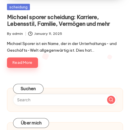
Posted
scheidung
in
Michael sporer scheidung: Karriere,
Lebensstil, Familie, Vermögen und mehr
By
admin
January 11, 2025
Posted
by
Michael Sporer ist ein Name, der in der Unterhaltungs- und
Geschäfts-Welt allgegenwärtig ist. Dies hat…
Read More
Suchen
Über mich