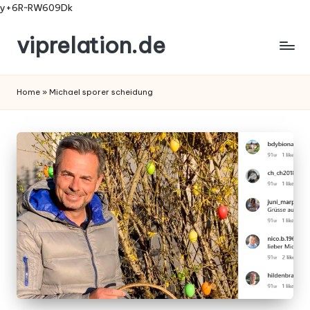
y+6R~RW609Dk
viprelation.de
Skip
to
content
Home
»
Michael sporer scheidung