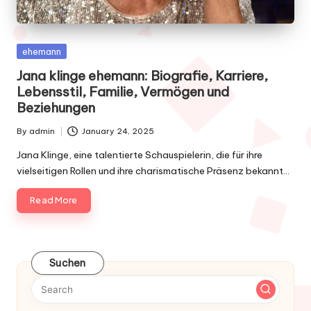
Posted
ehemann
in
Jana klinge ehemann​: Biografie, Karriere,
Lebensstil, Familie, Vermögen und
Beziehungen
By
admin
January 24, 2025
Posted
by
Jana Klinge, eine talentierte Schauspielerin, die für ihre
vielseitigen Rollen und ihre charismatische Präsenz bekannt…
Read More
Suchen