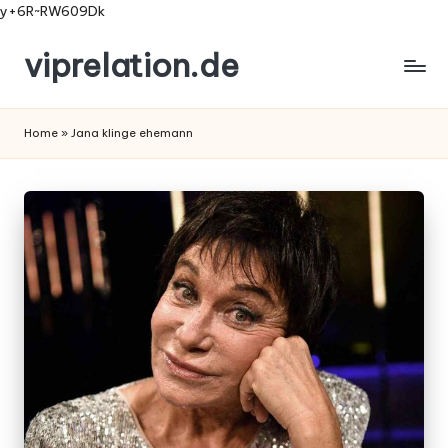
y+6R~RW609Dk
viprelation.de
Skip
to
content
Home
»
Jana klinge ehemann