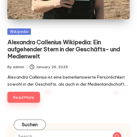
Posted
Wikipedia
in
Alexandra Callenius Wikipedia: Ein
aufgehender Stern in der Geschäfts- und
Medienwelt
By
admin
January 26, 2025
Posted
by
Alexandra Callenius ist eine bemerkenswerte Persönlichkeit
sowohl in der Geschäfts, als auch in der Medienlandschaft.…
Read More
Suchen