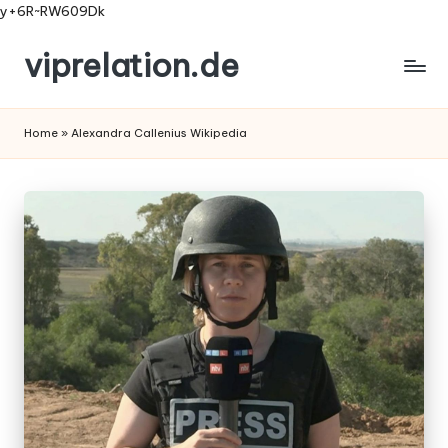
y+6R~RW609Dk
viprelation.de
Skip
to
content
Home
»
Alexandra Callenius Wikipedia